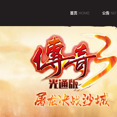
传
奇
3
首页
HOME
公告
NO
光
通
版
资
料
库